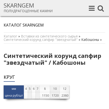
SKARNGEM
Toggle
Toggle
ПОЛУДРАГОЦЕННЫЕ КАМНИ
navigation
navigat
КАТАЛОГ SKARNGEM
Каталог
»
Вставки из синтетического сырья
»
Синтетический корунд сапфир "звездчатый"
»
Кабошоны
»
Синтетический корунд сапфир
"звездчатый" / Кабошоны
КРУГ
мм
4
5
6
7
8
10
12
цена руб/шт
1150
1720
2380