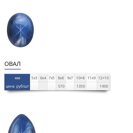
ОВАЛ
мм
5х3
6х4
7х5
8х6
9х7
10×8
11х9
12×10
цена руб/шт
570
1350
1900