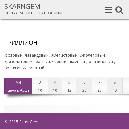
SKARNGEM
Toggle
Toggle
ПОЛУДРАГОЦЕННЫЕ КАМНИ
navigation
navigat
ТРИЛЛИОН
(розовый, лавандовый, аметистовый, фиолетовый,
хризолитовый,красный, черный, шампань, оливиновый ,
оранжевый, желтый)
мм
3
4
5
6
7
8
цена руб/шт
10
10
12
20
25
40
© 2015 SkarnGem