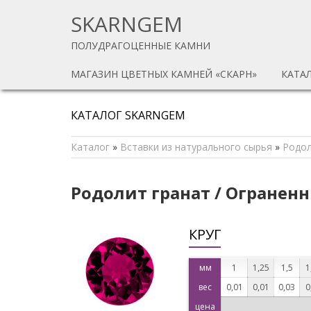
SKARNGEM
ПОЛУДРАГОЦЕННЫЕ КАМНИ
МАГАЗИН ЦВЕТНЫХ КАМНЕЙ «СКАРН»
КАТА
КАТАЛОГ SKARNGEM
Каталог
»
Вставки из натурального сырья
»
Родол
Родолит гранат / Огранен
КРУГ
мм
1
1,25
1,5
1
вес
0,01
0,01
0,03
0
цена