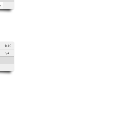
0
14х10
6,4