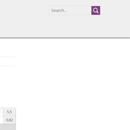
SEARCH
FOR:
5,5
1
0,82