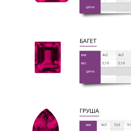
цена
БАГЕТ
мм
4х2
4х3
вес
0,16
0,16
цена
ГРУША
мм
4х3
5х3
5