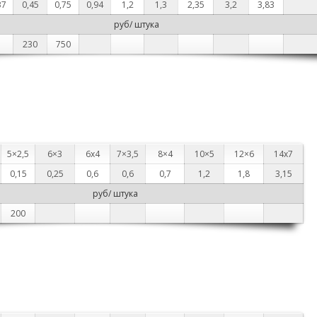
37
0,45
0,75
0,94
1,2
1,3
2,35
3,2
3,83
руб/ штука
230
750
5×2,5
6×3
6х4
7×3,5
8×4
10×5
12×6
14х7
0,15
0,25
0,6
0,6
0,7
1,2
1,8
3,15
руб/ штука
200