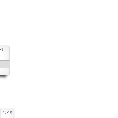
х8
15х10