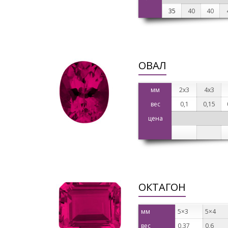
35
40
40
ОВАЛ
мм
2х3
4х3
вес
0,1
0,15
цена
ОКТАГОН
мм
5×3
5×4
вес
0,37
0,6