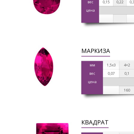
вес
0,15
0,22
0,
цена
МАРКИЗА
мм
1,5х3
4×2
вес
0,07
0,1
цена
160
КВАДРАТ