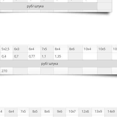
руб/ штука
5х2,5
6х3
6х4
7х5
8х4
8х6
10х4
10х5
10
0,4
0,7
0,77
1,1
1,35
руб/ штука
270
×4
6х4
7х5
8х5
8х6
9х6
10х7
12х8
13х9
14х9