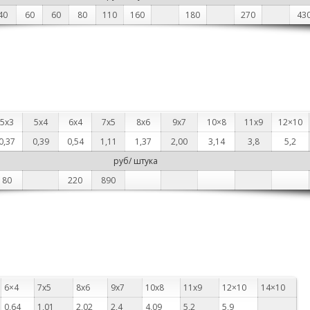
40
60
60
80
110
160
180
270
43
5х3
5х4
6х4
7х5
8х6
9х7
10×8
11х9
12×10
0,37
0,39
0,54
1,11
1,37
2,00
3,14
3,8
5,2
руб/ штука
80
220
890
6×4
7х5
8х6
9х7
10х8
11х9
12×10
14×10
0,64
1,01
2,02
2,4
4,09
5,2
5,9