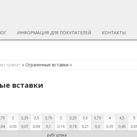
ЛОГ
ИНФОРМАЦИЯ ДЛЯ ПОКУПАТЕЛЕЙ
КОНТАКТЫ
ит гранат
»
Ограненные вставки
»
ные вставки
,75
2
2,25
2,5
2,75
3
3,25
3,5
3,75
4
4,5
5
,04
0,05
0,07
0,09
0,1
0,14
0,18
0,21
0,3
0,35
0,45
0,6
руб/ штука