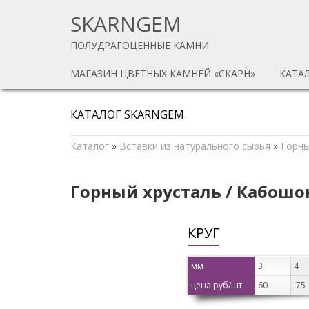
SKARNGEM
ПОЛУДРАГОЦЕННЫЕ КАМНИ
МАГАЗИН ЦВЕТНЫХ КАМНЕЙ «СКАРН»
КАТА
КАТАЛОГ SKARNGEM
Каталог
»
Вставки из натурального сырья
»
Горны
Горный хрусталь / Кабош
КРУГ
мм
3
4
цена руб/шт
60
75