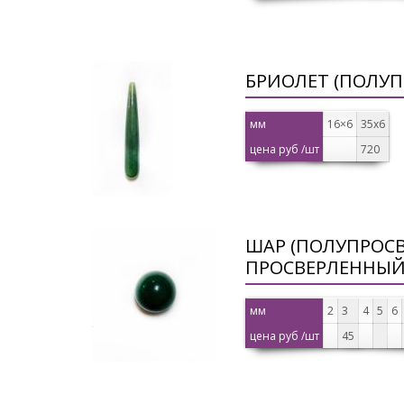
БРИОЛЕТ (ПОЛУ
мм
16×6
35х6
цена руб /шт
720
ШАР (ПОЛУПРОС
ПРОСВЕРЛЕННЫЙ
мм
2
3
4
5
6
цена руб /шт
45