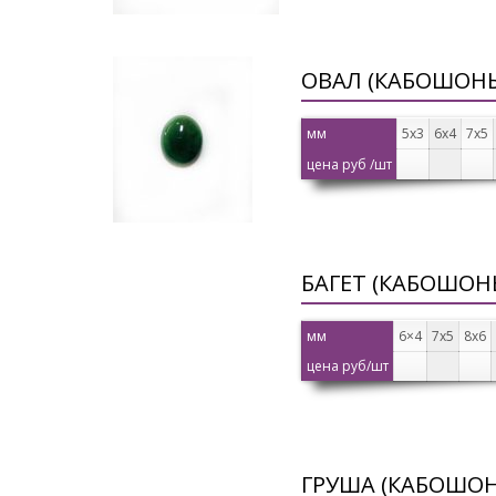
ОВАЛ (КАБОШОН
мм
5х3
6х4
7х5
цена руб /шт
БАГЕТ (КАБОШОН
мм
6×4
7х5
8х6
цена руб/шт
ГРУША (КАБОШО