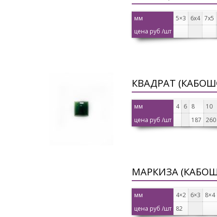
мм
5×3
6х4
7х5
цена руб /шт
КВАДРАТ (КАБОШ
мм
4
6
8
10
цена руб /шт
187
260
МАРКИЗА (КАБО
мм
4×2
6×3
8×4
цена руб /шт
82