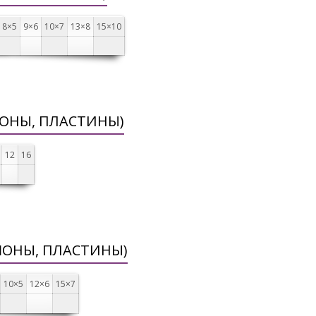
8×5
9×6
10×7
13×8
15×10
ОНЫ, ПЛАСТИНЫ)
12
16
ШОНЫ, ПЛАСТИНЫ)
10×5
12×6
15×7