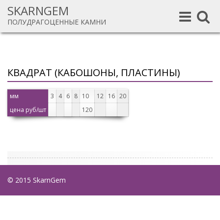
SKARNGEM
Toggle
Toggle
ПОЛУДРАГОЦЕННЫЕ КАМНИ
navigation
navigat
КВАДРАТ (КАБОШОНЫ, ПЛАСТИНЫ)
мм
3
4
6
8
10
12
16
20
цена руб/шт
120
© 2015 SkarnGem