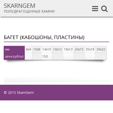
SKARNGEM
Toggle
Toggle
ПОЛУДРАГОЦЕННЫЕ КАМНИ
navigation
navigat
БАГЕТ (КАБОШОНЫ, ПЛАСТИНЫ)
мм
8х6
10х8
14х10
16х12
18х13
20х15
25х18
30х22
цена руб/шт
150
© 2015 SkarnGem