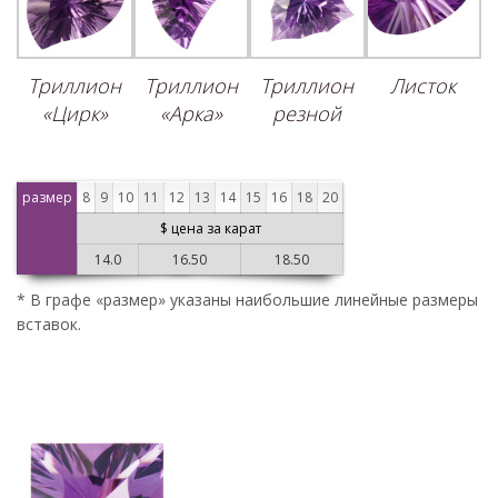
Триллион
Триллион
Триллион
Листок
«Цирк»
«Арка»
резной
размер
8
9
10
11
12
13
14
15
16
18
20
$ цена за карат
14.0
16.50
18.50
* В графе «размер» указаны наибольшие линейные размеры
вставок.