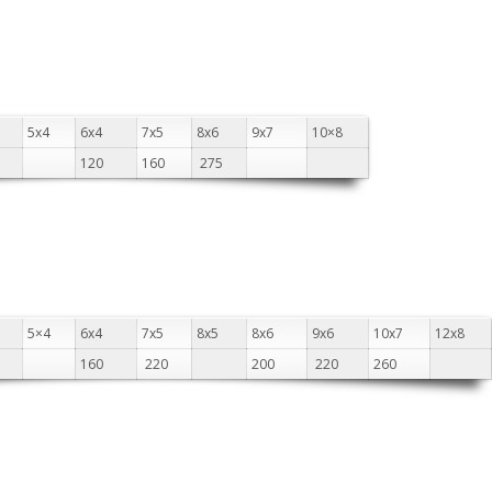
5х4
6х4
7х5
8х6
9х7
10×8
120
160
275
5×4
6х4
7х5
8х5
8х6
9х6
10х7
12х8
160
220
200
220
260