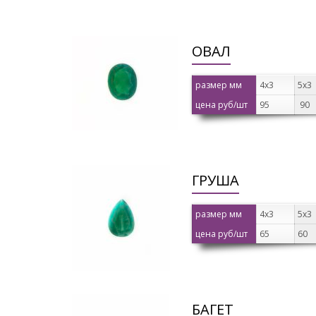
ОВАЛ
размер мм
4х3
5х3
цена руб/шт
95
90
ГРУША
размер мм
4х3
5х3
цена руб/шт
65
60
БАГЕТ