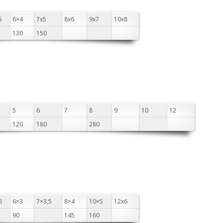
5
6×4
7х5
8х6
9х7
10х8
130
150
5
6
7
8
9
10
12
120
180
280
5
6×3
7×3,5
8×4
10×5
12х6
90
145
160