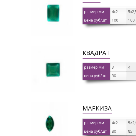
размер мм
4х2
5х2,
цена руб/шт
100
100
КВАДРАТ
размер мм
3
4
цена руб/шт
90
МАРКИЗА
размер мм
4х2
5×2,
цена руб/шт
80
85