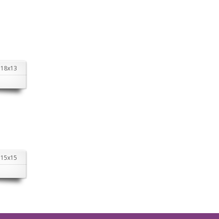
18х13
15х15