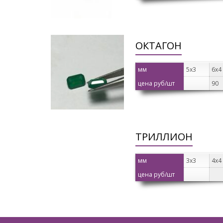
ОКТАГОН
мм
5х3
6х4
цена руб/шт
90
ТРИЛЛИОН
мм
3х3
4х4
цена руб/шт